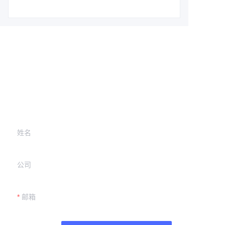
留下您的信息，
我们将与您联系。
姓名
公司
邮箱