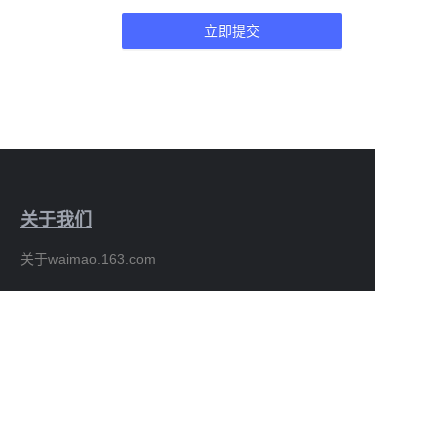
立即提交
关于我们
CN
关于waimao.163.com
客户服务
帮助中心
在waimao.163.com上销售